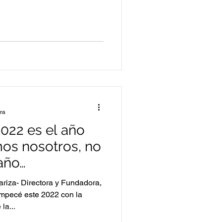
ura
022 es el año
mos nosotros, no
 año…
riza- Directora y Fundadora,
mpecé este 2022 con la
la...