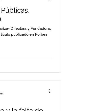
a
Públicas,
a
riza- Directora y Fundadora,
ticulo publicado en Forbes
ura
 y la falta de