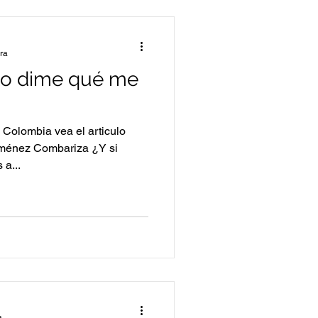
ura
jito dime qué me
 Colombia vea el articulo
Jiménez Combariza ¿Y si
 a...
a