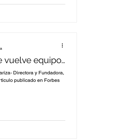
ra
e vuelve equipo…￼
riza- Directora y Fundadora,
ticulo publicado en Forbes