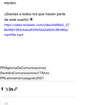
equipo. 
¡Gracias a todos los que hacen parte 
de este sueño! 🌟 
https://video.wixstatic.com/video/bd06e0_27
8e4681563c4aba934f452e2a0b5c38/480p/
mp4/file.mp4
PR
AgenciaDeComunicaciones
SentidosComunicaciones17Años
PRLatinoamérica
agosto2021