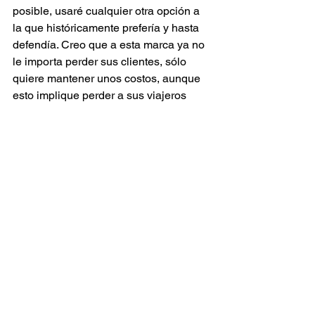
posible, usaré cualquier otra opción a 
la que históricamente prefería y hasta 
defendía. Creo que a esta marca ya no 
le importa perder sus clientes, sólo 
quiere mantener unos costos, aunque 
esto implique perder a sus viajeros 
frecuentes.
Según diversas estadísticas de la 
industria, conseguir nuevos clientes 
puede resultar unas 6 o 7 veces más 
costoso para cualquier compañía; esto 
demuestra que es mucho más fácil y 
rentable mantener “enamorado” a tu 
cliente actual. Por otra parte, este es 
uno de tus mejores canales de venta, 
se estima que entre el 60% y el 70% de 
quienes llegan por primera vez a una 
nueva compra o marca, lo hacen por la 